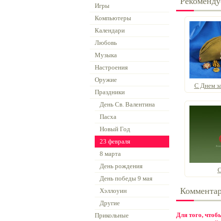
Рекоменду
Игры
Компьютеры
Календари
Любовь
Музыка
Настроения
Оружие
С Днем за
Праздники
День Св. Валентина
Пасха
Новый Год
23 февраля
8 марта
День рождения
С
День победы 9 мая
Коммента
Хэллоуин
Другие
Для того, что
Прикольные