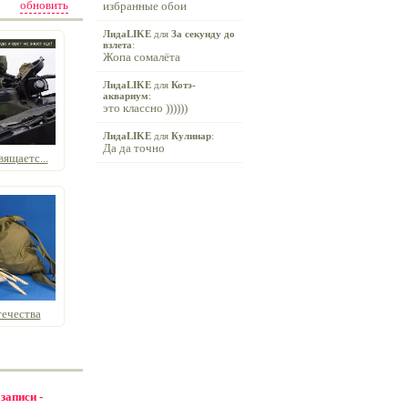
обновить
избранные обои
ЛидаLIKE
для
За секунду до
взлета
:
Жопа сомалёта
ЛидаLIKE
для
Котэ-
аквариум
:
это классно ))))))
ЛидаLIKE
для
Кулинар
:
Да да точно
ящаетс...
ечества
 записи -