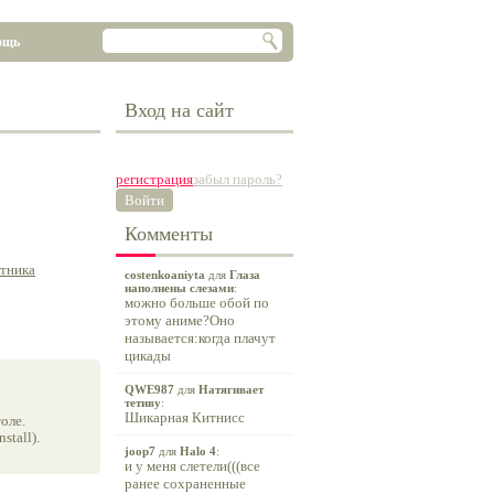
ощь
Вход на сайт
регистрация
забыл пароль?
Войти
Комменты
итника
costenkoaniyta
для
Глаза
наполнены слезами
:
можно больше обой по
этому аниме?Оно
называется:когда плачут
цикады
QWE987
для
Натягивает
тетиву
:
Шикарная Китнисс
оле.
tall).
joop7
для
Halo 4
:
и у меня слетели(((все
ранее сохраненные