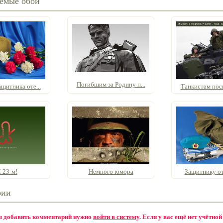
емые обои
Погибшим за Родину п...
щитника оте...
Танкистам посв
 23-м!
Немного юмора
Защитнику от
рии
бы добавить комментарий нужно
войти в систему
. Если у вас ещё нет учётной