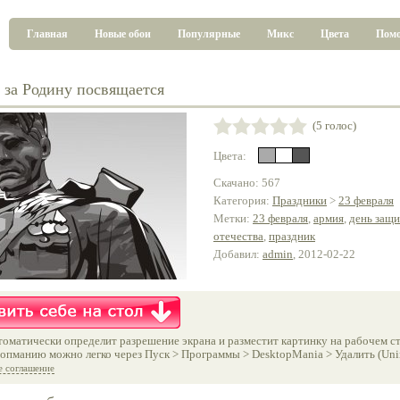
Главная
Новые обои
Популярные
Микс
Цвета
Пом
за Родину посвящается
(5 голос)
Цвета:
Скачано: 567
Категория:
Праздники
>
23 февраля
Метки:
23 февраля
,
армия
,
день защ
отечества
,
праздник
Добавил:
admin
, 2012-02-22
оматически определит разрешение экрана и разместит картинку на рабочем ст
опманию можно легко через Пуск > Программы > DesktopMania > Удалить (Unins
е соглашение