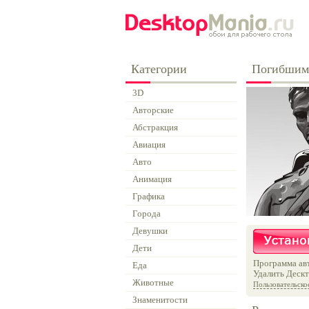
Категории
Погибшим 
3D
Авторские
Абстракция
Авиация
Авто
Анимация
Графика
Города
Девушки
Дети
Программа авт
Еда
Удалить Дескт
Животные
Пользовательско
Знаменитости