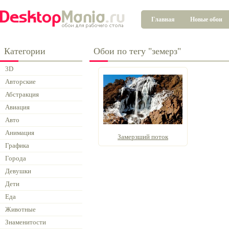
Главная
Новые обои
Категории
Обои по тегу "земерз"
3D
Авторские
Абстракция
Авиация
Авто
Анимация
Замерзший поток
Графика
Города
Девушки
Дети
Еда
Животные
Знаменитости