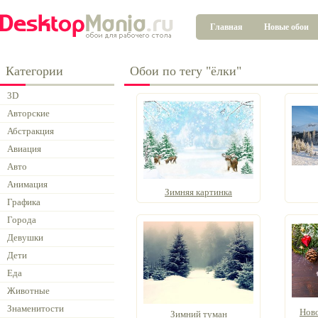
Главная
Новые обои
Категории
Обои по тегу "ёлки"
3D
Авторские
Абстракция
Авиация
Авто
Анимация
Зимняя картинка
Графика
Города
Девушки
Дети
Еда
Животные
Знаменитости
Нов
Зимний туман