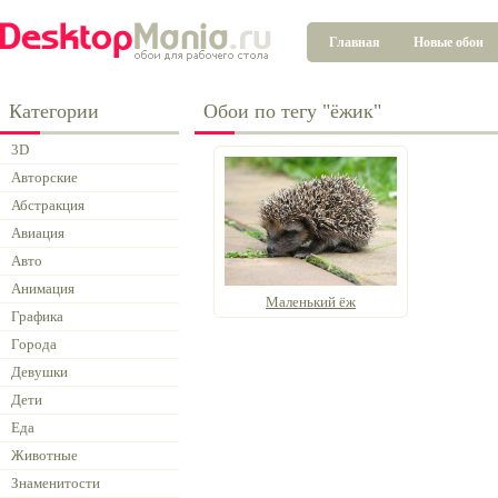
Главная
Новые обои
Категории
Обои по тегу "ёжик"
3D
Авторские
Абстракция
Авиация
Авто
Анимация
Маленький ёж
Графика
Города
Девушки
Дети
Еда
Животные
Знаменитости