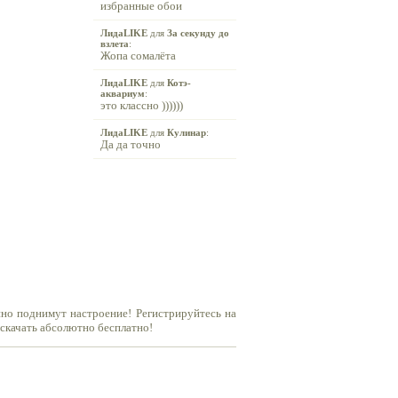
избранные обои
ЛидаLIKE
для
За секунду до
взлета
:
Жопа сомалёта
ЛидаLIKE
для
Котэ-
аквариум
:
это классно ))))))
ЛидаLIKE
для
Кулинар
:
Да да точно
но поднимут настроение! Регистрируйтесь на
 скачать абсолютно бесплатно!