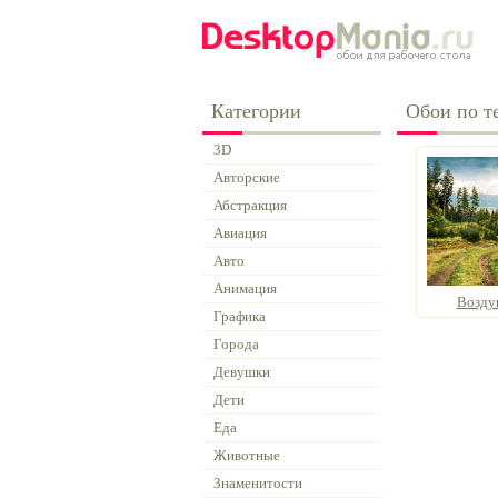
Категории
Обои по т
3D
Авторские
Абстракция
Авиация
Авто
Анимация
Возду
Графика
Города
Девушки
Дети
Еда
Животные
Знаменитости