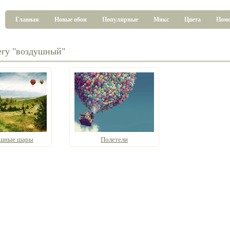
Главная
Новые обои
Популярные
Микс
Цвета
Пом
егу "воздушный"
шные шары
Полетели