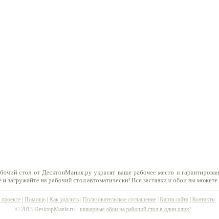
бочий стол от ДесктопМания.ру украсят ваше рабочее место и гарантирован
 и загружайте на рабочий стол автоматически! Все заставки и обои вы можете
 проекте
|
Помощь
|
Как удалить
|
Пользовательское соглашение
|
Карта сайта
|
Контакты
© 2013 DesktopMania.ru -
шикарные обои на рабочий стол в один клик!