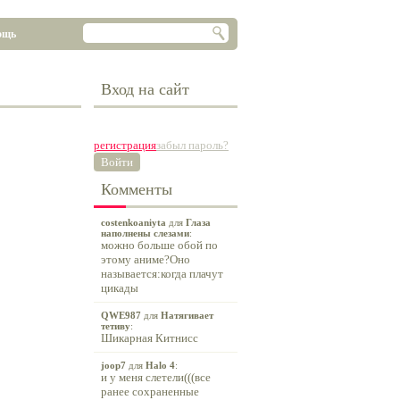
ощь
Вход на сайт
регистрация
забыл пароль?
Войти
Комменты
costenkoaniyta
для
Глаза
наполнены слезами
:
можно больше обой по
этому аниме?Оно
называется:когда плачут
цикады
QWE987
для
Натягивает
тетиву
:
Шикарная Китнисс
joop7
для
Halo 4
:
и у меня слетели(((все
ранее сохраненные