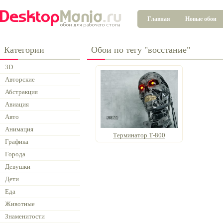
Главная
Новые обои
Категории
Обои по тегу "восстание"
3D
Авторские
Абстракция
Авиация
Авто
Анимация
Терминатор Т-800
Графика
Города
Девушки
Дети
Еда
Животные
Знаменитости