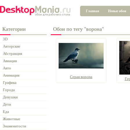
Главная
Новые обои
Категории
Обои по тегу "ворона"
3D
Авторские
Абстракция
Авиация
Авто
Анимация
Серая ворона
Ге
Графика
Города
Девушки
Дети
Еда
Животные
Знаменитости