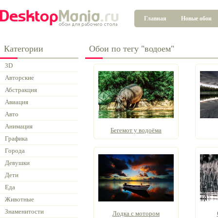
Главная
Новые обои
Категории
Обои по тегу "водоем"
3D
Авторские
Абстракция
Авиация
Авто
Анимация
Бегемот у водоёма
Графика
Города
Девушки
Дети
Еда
Животные
Знаменитости
Лодка с мотором