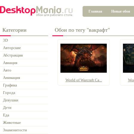
Главная
Новые обои
Категории
Обои по тегу "вакрафт"
3D
Авторские
Абстракция
Авиация
Авто
Анимация
World of Warcraft Ca...
Wor
Графика
Города
Девушки
Дети
Еда
Животные
Знаменитости