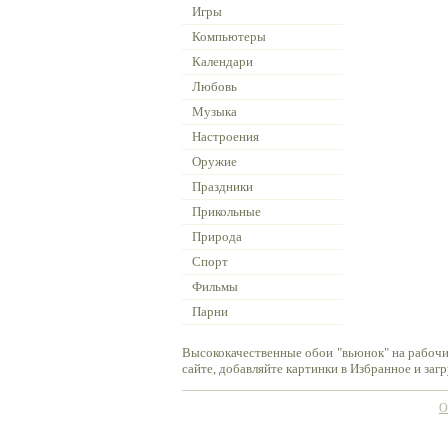
Игры
Компьютеры
Календари
Любовь
Музыка
Настроения
Оружие
Праздники
Прикольные
Природа
Спорт
Фильмы
Парни
Высококачественные обои "вьюнок" на рабочи
сайте, добавляйте картинки в Избранное и заг
О