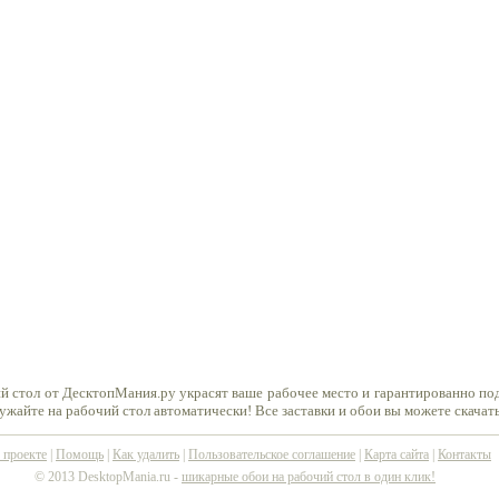
й стол от ДесктопМания.ру украсят ваше рабочее место и гарантированно по
ружайте на рабочий стол автоматически! Все заставки и обои вы можете скачат
 проекте
|
Помощь
|
Как удалить
|
Пользовательское соглашение
|
Карта сайта
|
Контакты
© 2013 DesktopMania.ru -
шикарные обои на рабочий стол в один клик!