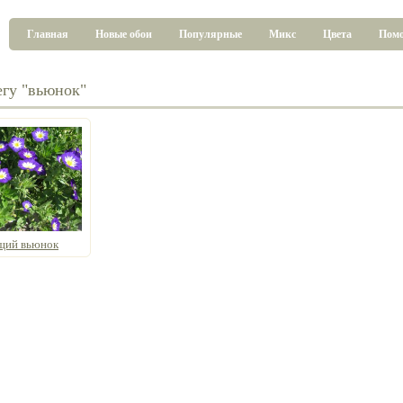
Главная
Новые обои
Популярные
Микс
Цвета
Пом
егу "вьюнок"
щий вьюнок