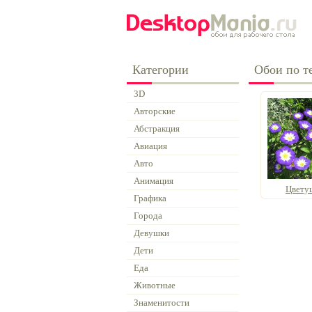
Категории
Обои по т
3D
Авторские
Абстракция
Авиация
Авто
Анимация
Цвету
Графика
Города
Девушки
Дети
Еда
Животные
Знаменитости