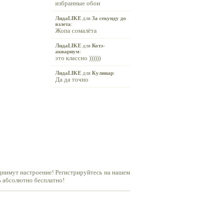
избранные обои
ЛидаLIKE
для
За секунду до
взлета
:
Жопа сомалёта
ЛидаLIKE
для
Котэ-
аквариум
:
это классно ))))))
ЛидаLIKE
для
Кулинар
:
Да да точно
днимут настроение! Регистрируйтесь на нашем
ь абсолютно бесплатно!