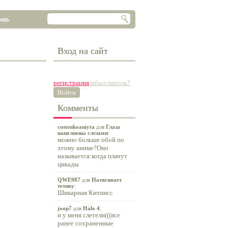
ощь
Вход на сайт
регистрация
забыл пароль?
Войти
Комменты
costenkoaniyta
для
Глаза
наполнены слезами
:
можно больше обой по
этому аниме?Оно
называется:когда плачут
цикады
QWE987
для
Натягивает
тетиву
:
Шикарная Китнисс
joop7
для
Halo 4
:
и у меня слетели(((все
ранее сохраненные