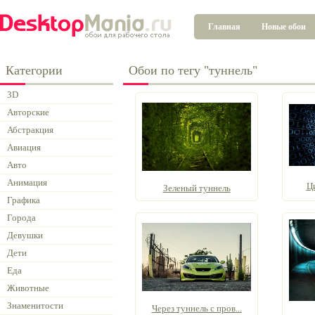
Главная
Новые обои
Категории
Обои по тегу "туннель"
3D
Авторские
Абстракция
Авиация
Авто
Анимация
Ц
Зеленый туннель
Графика
Города
Девушки
Дети
Еда
Животные
Знаменитости
Через туннель с пров...