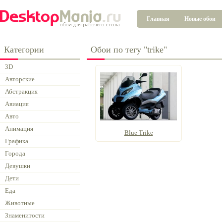
Главная
Новые обои
Категории
Обои по тегу "trike"
3D
Авторские
Абстракция
Авиация
Авто
Анимация
Blue Trike
Графика
Города
Девушки
Дети
Еда
Животные
Знаменитости