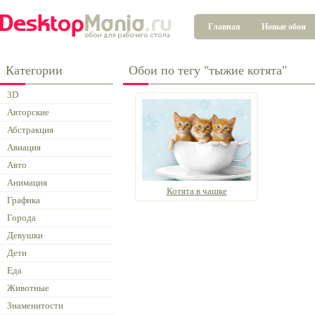
Главная
Новые обои
Категории
Обои по тегу "тыжие котята"
3D
Авторские
Абстракция
Авиация
Авто
Анимация
Котята в чашке
Графика
Города
Девушки
Дети
Еда
Животные
Знаменитости