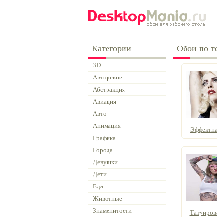
Категории
Обои по те
3D
Авторские
Абстракция
Авиация
Авто
Анимация
Эффектная
Графика
Города
Девушки
Дети
Еда
Животные
Знаменитости
Татуирова