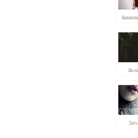
Брюнетка 
Не д
Тату