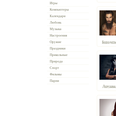
Игры
Компьютеры
Календари
Любовь
Музыка
Настроения
Оружие
Бородатый
Праздники
Прикольные
Природа
Спорт
Фильмы
Парни
Девушка с