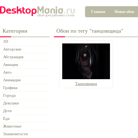
Главная
Новые обои
Категории
Обои по тегу "танцовщица"
3D
Авторские
Абстракция
Авиация
Авто
Анимация
Танцовщица
Графика
Города
Девушки
Дети
Еда
Животные
Знаменитости