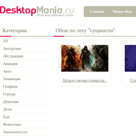
Главная
Новые обои
Категории
Обои по тегу "сущности"
3D
Авторские
Абстракция
Авиация
Авто
Анимация
Между двумя сущностя...
Ст
Графика
Города
Девушки
Дети
Еда
Животные
Знаменитости