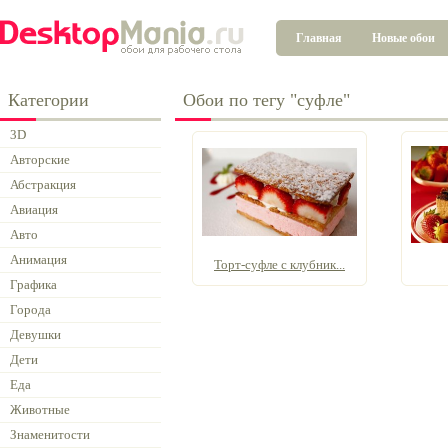
Главная
Новые обои
Категории
Обои по тегу "суфле"
3D
Авторские
Абстракция
Авиация
Авто
Анимация
Торт-суфле с клубник...
Графика
Города
Девушки
Дети
Еда
Животные
Знаменитости