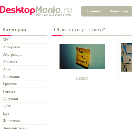
Главная
Новые обои
Категории
Обои по тегу "стикер"
3D
Авторские
Абстракция
Авиация
Авто
Анимация
Стикер
Графика
Города
Девушки
Дети
Еда
Животные
Знаменитости