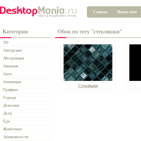
Главная
Новые обои
Категории
Обои по тегу "стекляшки"
3D
Авторские
Абстракция
Авиация
Авто
Анимация
Стекляшки
Графика
Города
Девушки
Дети
Еда
Животные
Знаменитости