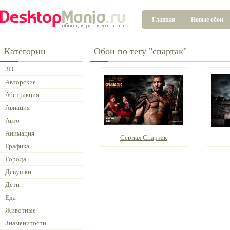
Главная
Новые обои
Категории
Обои по тегу "спартак"
3D
Авторские
Абстракция
Авиация
Авто
Анимация
Сериал Спартак
Графика
Города
Девушки
Дети
Еда
Животные
Знаменитости