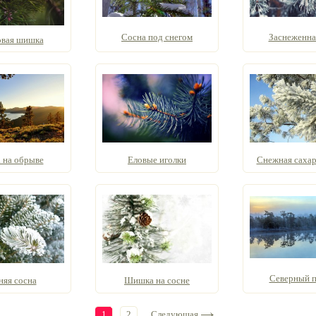
Сосна под снегом
Заснеженна
вая шишка
 на обрыве
Еловые иголки
Снежная сахарн
Северный 
няя сосна
Шишка на сосне
1
2
Следующая