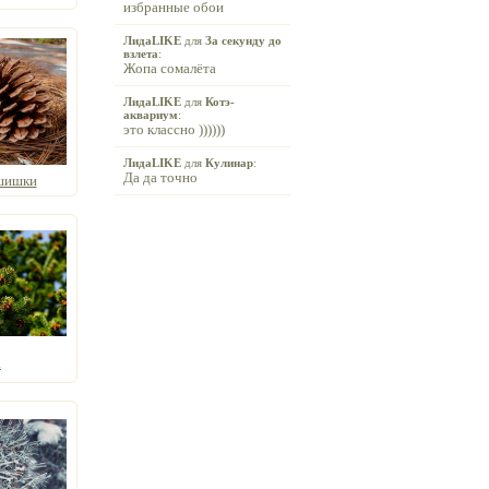
избранные обои
ЛидаLIKE
для
За секунду до
взлета
:
Жопа сомалёта
ЛидаLIKE
для
Котэ-
аквариум
:
это классно ))))))
ЛидаLIKE
для
Кулинар
:
Да да точно
шишки
а