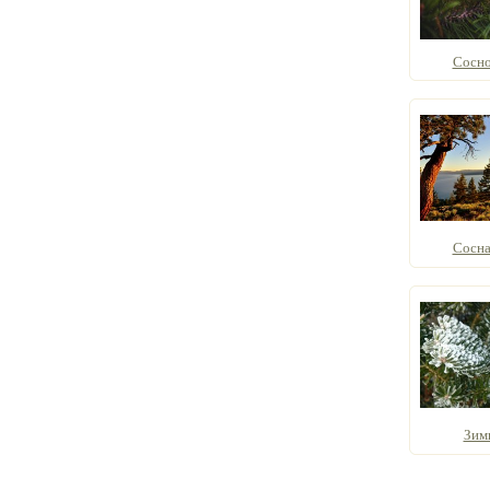
Сосно
Сосна
Зим