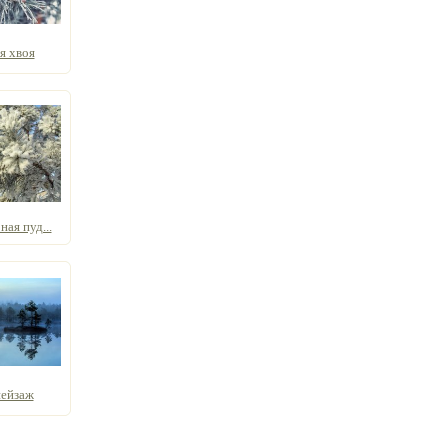
я хвоя
ая пуд...
пейзаж