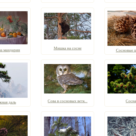
Мишка на сосне
на мандарин
Сосновые 
Сова в сосновых ветк...
Сосн
жная даль