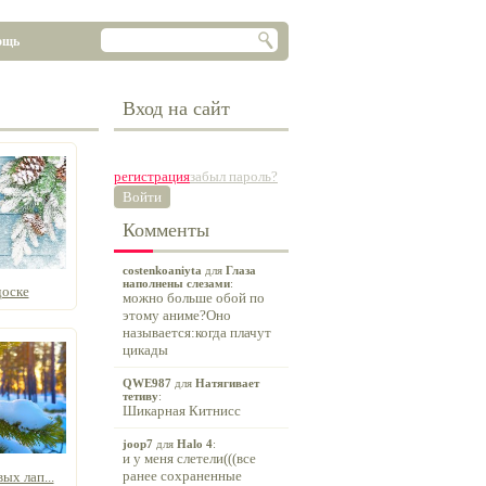
ощь
Вход на сайт
регистрация
забыл пароль?
Войти
Комменты
costenkoaniyta
для
Глаза
наполнены слезами
:
доске
можно больше обой по
этому аниме?Оно
называется:когда плачут
цикады
QWE987
для
Натягивает
тетиву
:
Шикарная Китнисс
joop7
для
Halo 4
:
и у меня слетели(((все
ранее сохраненные
ых лап...