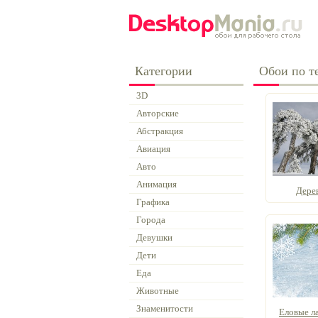
Категории
Обои по те
3D
Авторские
Абстракция
Авиация
Авто
Анимация
Дерев
Графика
Города
Девушки
Дети
Еда
Животные
Знаменитости
Еловые ла