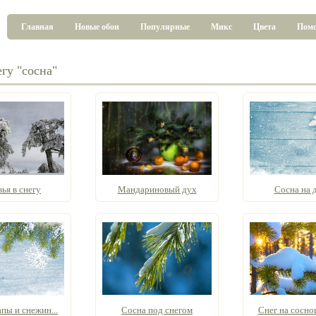
Главная
Новые обои
Популярные
Микс
Цвета
Пом
гу "сосна"
ья в снегу
Мандариновый дух
Сосна на 
пы и снежин...
Сосна под снегом
Снег на соснов