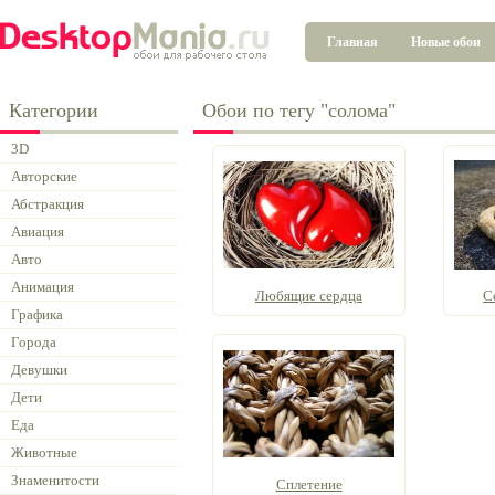
Главная
Новые обои
Категории
Обои по тегу "солома"
3D
Авторские
Абстракция
Авиация
Авто
Анимация
Любящие сердца
С
Графика
Города
Девушки
Дети
Еда
Животные
Знаменитости
Cплетение