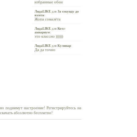
избранные обои
ЛидаLIKE
для
За секунду до
взлета
:
Жопа сомалёта
ЛидаLIKE
для
Котэ-
аквариум
:
это классно ))))))
ЛидаLIKE
для
Кулинар
:
Да да точно
но поднимут настроение! Регистрируйтесь на
 скачать абсолютно бесплатно!