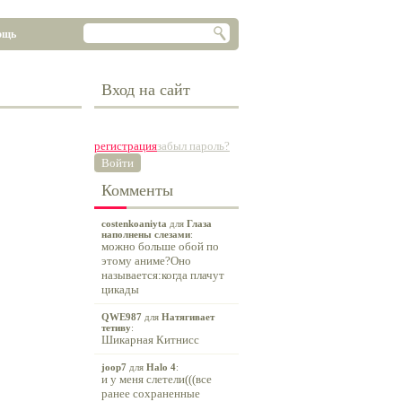
ощь
Вход на сайт
регистрация
забыл пароль?
Войти
Комменты
costenkoaniyta
для
Глаза
наполнены слезами
:
можно больше обой по
этому аниме?Оно
называется:когда плачут
цикады
QWE987
для
Натягивает
тетиву
:
Шикарная Китнисс
joop7
для
Halo 4
:
и у меня слетели(((все
ранее сохраненные