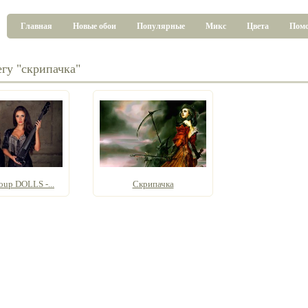
Главная
Новые обои
Популярные
Микс
Цвета
Пом
егу "скрипачка"
oup DOLLS -...
Скрипачка