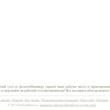
очий стол от ДесктопМания.ру украсят ваше рабочее место и гарантирован
 и загружайте на рабочий стол автоматически! Все заставки и обои вы можете
 проекте
|
Помощь
|
Как удалить
|
Пользовательское соглашение
|
Карта сайта
|
Контакты
© 2013 DesktopMania.ru -
шикарные обои на рабочий стол в один клик!