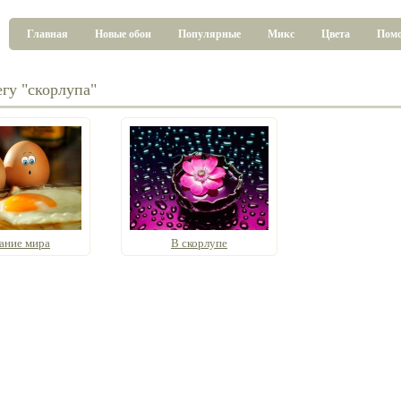
Главная
Новые обои
Популярные
Микс
Цвета
Пом
егу "скорлупа"
ание мира
В скорлупе