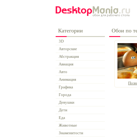
Категории
Обои по т
3D
Авторские
Абстракция
Авиация
Авто
Анимация
Позн
Графика
Города
Девушки
Дети
Еда
Животные
Знаменитости