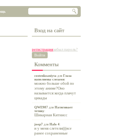
ощь
Вход на сайт
регистрация
забыл пароль?
Войти
Комменты
costenkoaniyta
для
Глаза
наполнены слезами
:
можно больше обой по
этому аниме?Оно
называется:когда плачут
цикады
QWE987
для
Натягивает
тетиву
:
Шикарная Китнисс
joop7
для
Halo 4
:
и у меня слетели(((все
ранее сохраненные