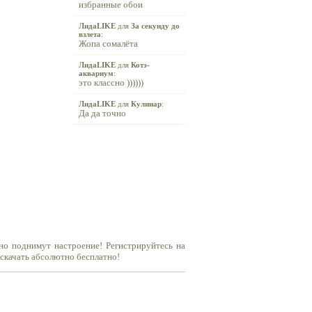
избранные обои
ЛидаLIKE
для
За секунду до
взлета
:
Жопа сомалёта
ЛидаLIKE
для
Котэ-
аквариум
:
это классно ))))))
ЛидаLIKE
для
Кулинар
:
Да да точно
но поднимут настроение! Регистрируйтесь на
 скачать абсолютно бесплатно!