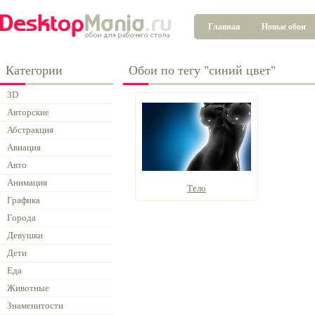
Главная
Новые обои
Категории
Обои по тегу "синий цвет"
3D
Авторские
Абстракция
Авиация
Авто
Анимация
Тело
Графика
Города
Девушки
Дети
Еда
Животные
Знаменитости