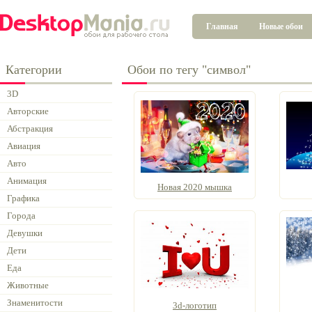
Главная
Новые обои
Категории
Обои по тегу "символ"
3D
Авторские
Абстракция
Авиация
Авто
Анимация
Новая 2020 мышка
Графика
Города
Девушки
Дети
Еда
Животные
Знаменитости
3d-логотип