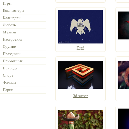
Игры
Компьютеры
Календари
Любовь
Музыка
Настроения
Оружие
Герб
Праздники
Прикольные
Природа
Спорт
Фильмы
Парни
3d-зигзаг