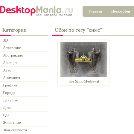
Главная
Новые обои
Категории
Обои по тегу "симс"
3D
Авторские
Абстракция
Авиация
Авто
Анимация
The Sims Medieval
Графика
Города
Девушки
Дети
Еда
Животные
Знаменитости