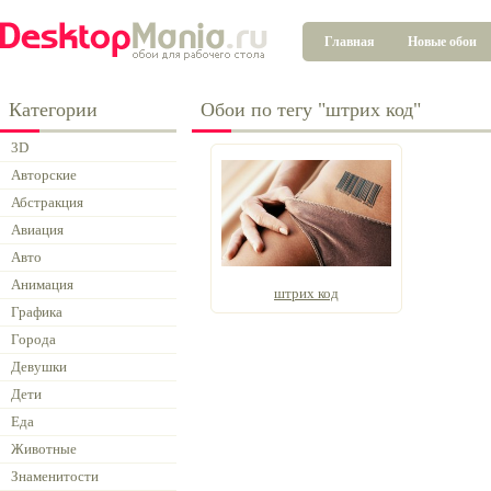
Главная
Новые обои
Категории
Обои по тегу "штрих код"
3D
Авторские
Абстракция
Авиация
Авто
Анимация
штрих код
Графика
Города
Девушки
Дети
Еда
Животные
Знаменитости