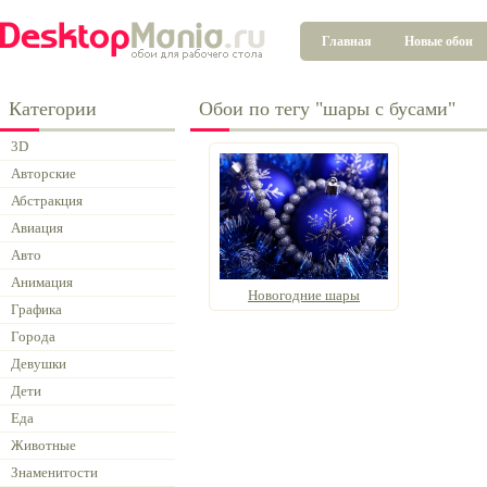
Главная
Новые обои
Категории
Обои по тегу "шары с бусами"
3D
Авторские
Абстракция
Авиация
Авто
Анимация
Новогодние шары
Графика
Города
Девушки
Дети
Еда
Животные
Знаменитости