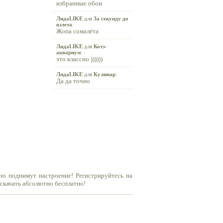
избранные обои
ЛидаLIKE
для
За секунду до
взлета
:
Жопа сомалёта
ЛидаLIKE
для
Котэ-
аквариум
:
это классно ))))))
ЛидаLIKE
для
Кулинар
:
Да да точно
но поднимут настроение! Регистрируйтесь на
 скачать абсолютно бесплатно!