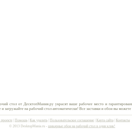
очий стол от ДесктопМания.ру украсят ваше рабочее место и гарантирован
 и загружайте на рабочий стол автоматически! Все заставки и обои вы можете
 проекте
|
Помощь
|
Как удалить
|
Пользовательское соглашение
|
Карта сайта
|
Контакты
© 2013 DesktopMania.ru -
шикарные обои на рабочий стол в один клик!