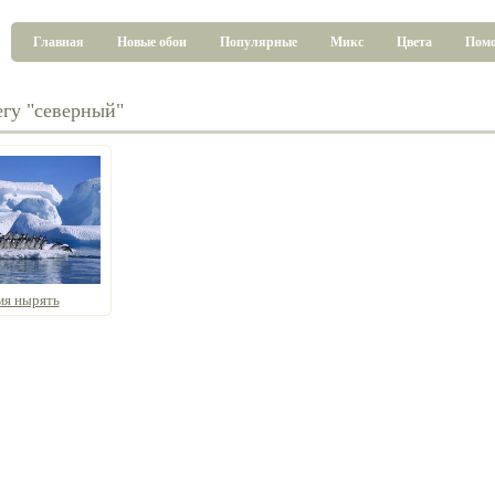
Главная
Новые обои
Популярные
Микс
Цвета
Пом
егу "северный"
мя нырять