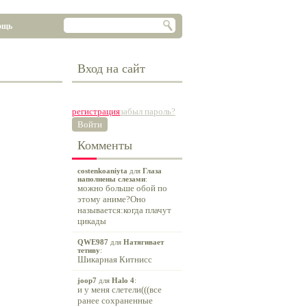
ощь
Вход на сайт
регистрация
забыл пароль?
Войти
Комменты
costenkoaniyta
для
Глаза
наполнены слезами
:
можно больше обой по
этому аниме?Оно
называется:когда плачут
цикады
QWE987
для
Натягивает
тетиву
:
Шикарная Китнисс
joop7
для
Halo 4
:
и у меня слетели(((все
ранее сохраненные