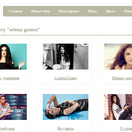
Главная
Новые обои
Популярные
Микс
Цвета
Пом
гу "selena gomez"
с удивления
Селена Гомез
Юнное дар
трибунах
Не узнать
У стен