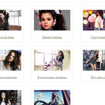
ть на лицо
Прямо куколка
Среди ша
ая-пушистая
В полосатых легинсах
Под цвет 