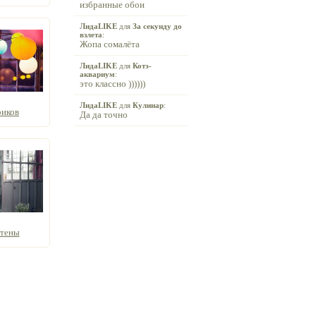
избранные обои
ЛидаLIKE
для
За секунду до
взлета
:
Жопа сомалёта
ЛидаLIKE
для
Котэ-
аквариум
:
это классно ))))))
ЛидаLIKE
для
Кулинар
:
риков
Да да точно
стены