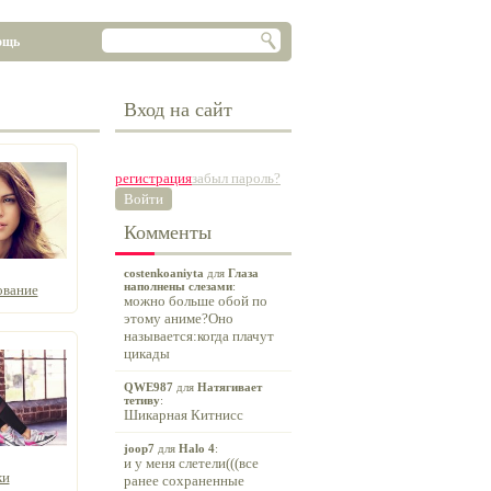
ощь
Вход на сайт
регистрация
забыл пароль?
Войти
Комменты
costenkoaniyta
для
Глаза
наполнены слезами
:
ование
можно больше обой по
этому аниме?Оно
называется:когда плачут
цикады
QWE987
для
Натягивает
тетиву
:
Шикарная Китнисс
joop7
для
Halo 4
:
и у меня слетели(((все
ки
ранее сохраненные