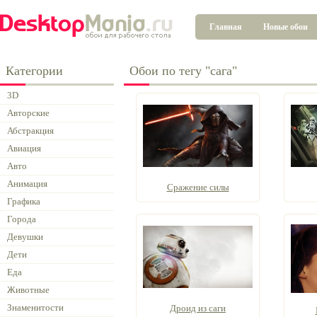
Главная
Новые обои
Категории
Обои по тегу "сага"
3D
Авторские
Абстракция
Авиация
Авто
Анимация
Сражение силы
Графика
Города
Девушки
Дети
Еда
Животные
Знаменитости
Дроид из саги