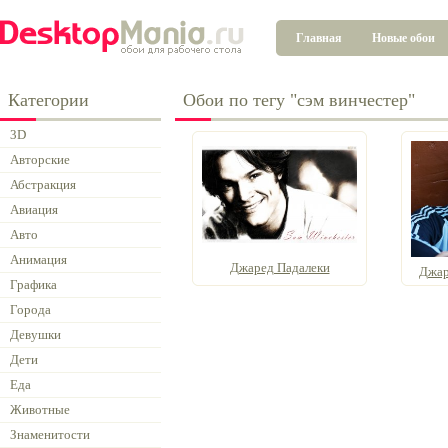
Главная
Новые обои
Категории
Обои по тегу "сэм винчестер"
3D
Авторские
Абстракция
Авиация
Авто
Анимация
Джаред Падалеки
Джар
Графика
Города
Девушки
Дети
Еда
Животные
Знаменитости