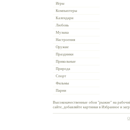
Игры
Компьютеры
Календари
Любовь
Музыка
Настроения
Оружие
Праздники
Прикольные
Природа
Спорт
Фильмы
Парни
Высококачественные обои "рыжие" на рабочий
сайте, добавляйте картинки в Избранное и заг
О