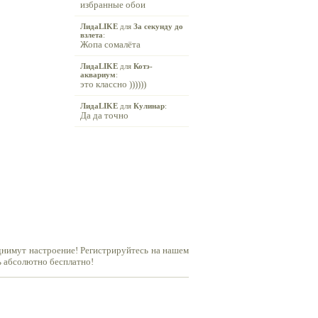
избранные обои
ЛидаLIKE
для
За секунду до
взлета
:
Жопа сомалёта
ЛидаLIKE
для
Котэ-
аквариум
:
это классно ))))))
ЛидаLIKE
для
Кулинар
:
Да да точно
днимут настроение! Регистрируйтесь на нашем
ь абсолютно бесплатно!