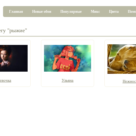
Главная
Новые обои
Популярные
Микс
Цвета
Пом
егу "рыжие"
евочка
Ульяна
Нежнос