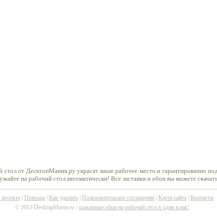
 стол от ДесктопМания.ру украсят ваше рабочее место и гарантированно по
ружайте на рабочий стол автоматически! Все заставки и обои вы можете скачат
 проекте
|
Помощь
|
Как удалить
|
Пользовательское соглашение
|
Карта сайта
|
Контакты
© 2013 DesktopMania.ru -
шикарные обои на рабочий стол в один клик!