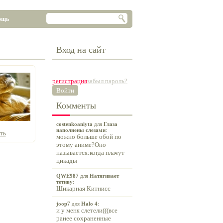
ощь
Вход на сайт
регистрация
забыл пароль?
Войти
Комменты
costenkoaniyta
для
Глаза
наполнены слезами
:
ть
можно больше обой по
этому аниме?Оно
называется:когда плачут
цикады
QWE987
для
Натягивает
тетиву
:
Шикарная Китнисс
joop7
для
Halo 4
:
и у меня слетели(((все
ранее сохраненные