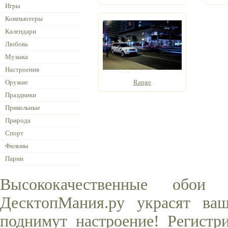
Игры
Компьютеры
Календари
Любовь
Музыка
Настроения
Оружие
Range
Праздники
Прикольные
Природа
Спорт
Фильмы
Парни
Высококачественные обо
ДесктопМания.ру украсят ва
поднимут настроение! Регистр