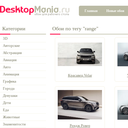
Главная
Новые обои
Категории
Обои по тегу "range"
3D
Авторские
Абстракция
Авиация
Авто
Анимация
Красавец Velar
Графика
Города
Девушки
Дети
Еда
Животные
Знаменитости
Рендж Ровер