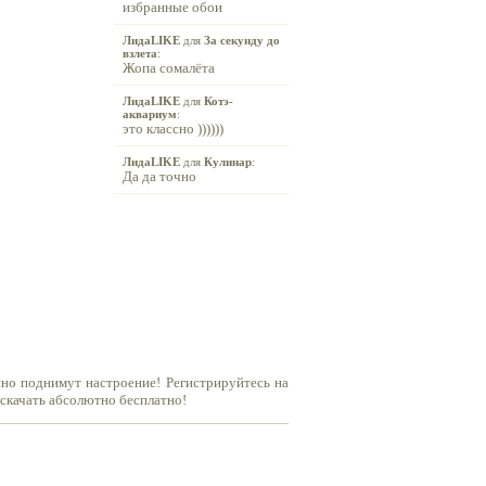
избранные обои
ЛидаLIKE
для
За секунду до
взлета
:
Жопа сомалёта
ЛидаLIKE
для
Котэ-
аквариум
:
это классно ))))))
ЛидаLIKE
для
Кулинар
:
Да да точно
нно поднимут настроение! Регистрируйтесь на
 скачать абсолютно бесплатно!