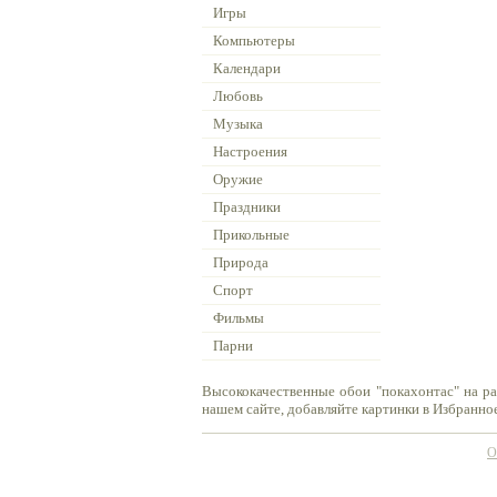
Игры
Компьютеры
Календари
Любовь
Музыка
Настроения
Оружие
Праздники
Прикольные
Природа
Спорт
Фильмы
Парни
Высококачественные обои "покахонтас" на ра
нашем сайте, добавляйте картинки в Избранное
О