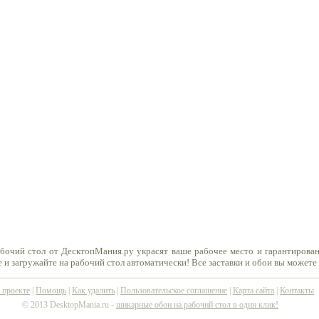
бочий стол от ДесктопМания.ру украсят ваше рабочее место и гарантирова
 и загружайте на рабочий стол автоматически! Все заставки и обои вы можете
 проекте
|
Помощь
|
Как удалить
|
Пользовательское соглашение
|
Карта сайта
|
Контакты
© 2013 DesktopMania.ru -
шикарные обои на рабочий стол в один клик!