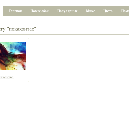
Главная
Новые обои
Популярные
Микс
Цвета
Пом
егу "покахонтас"
кахонтас