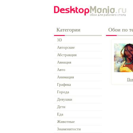
Категории
Обои по т
3D
Авторские
Абстракция
Авиация
Авто
Анимация
По
Графика
Города
Девушки
Дети
Еда
Животные
Знаменитости