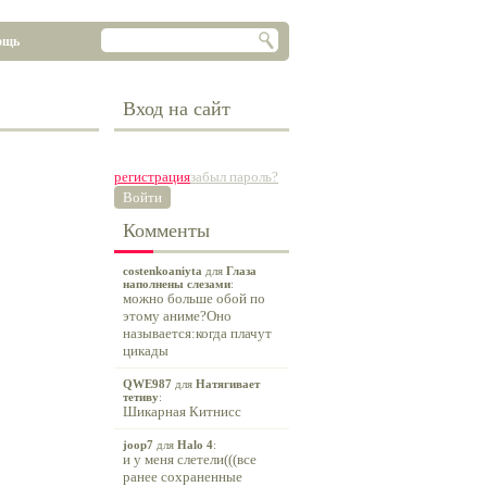
ощь
Вход на сайт
регистрация
забыл пароль?
Войти
Комменты
costenkoaniyta
для
Глаза
наполнены слезами
:
можно больше обой по
этому аниме?Оно
называется:когда плачут
цикады
QWE987
для
Натягивает
тетиву
:
Шикарная Китнисс
joop7
для
Halo 4
:
и у меня слетели(((все
ранее сохраненные