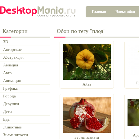
Главная
Новые обои
Категории
Обои по тегу "плод"
3D
Авторские
Абстракция
Авиация
Авто
Анимация
Г
Айва
Графика
Города
Девушки
Дети
Еда
Животные
Знаменитости
Аро
Зерна граната