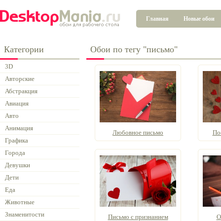
Главная
Новые обои
Категории
Обои по тегу "письмо"
3D
Авторские
Абстракция
Авиация
Авто
Анимация
Любовное письмо
По
Графика
Города
Девушки
Дети
Еда
Животные
Знаменитости
Письмо с признанием
О