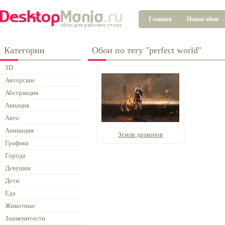
Главная
Новые обои
Категории
Обои по тегу "perfect world"
3D
Авторские
Абстракция
Авиация
Авто
Анимация
Земли драконов
Графика
Города
Девушки
Дети
Еда
Животные
Знаменитости