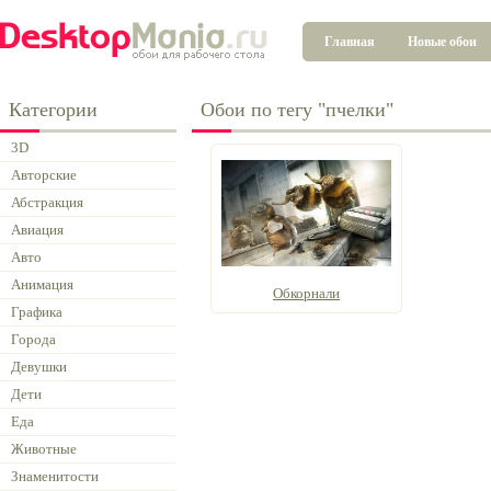
Главная
Новые обои
Категории
Обои по тегу "пчелки"
3D
Авторские
Абстракция
Авиация
Авто
Анимация
Обкорнали
Графика
Города
Девушки
Дети
Еда
Животные
Знаменитости