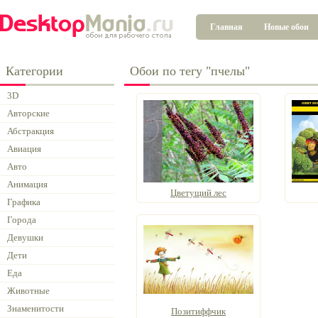
Главная
Новые обои
Категории
Обои по тегу "пчелы"
3D
Авторские
Абстракция
Авиация
Авто
Анимация
Цветущий лес
Графика
Города
Девушки
Дети
Еда
Животные
Знаменитости
Позитиффчик