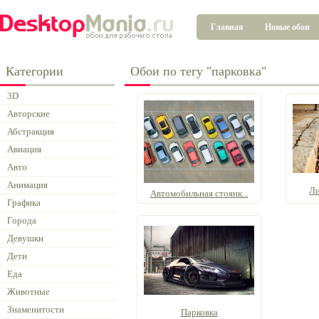
Главная
Новые обои
Категории
Обои по тегу "парковка"
3D
Авторские
Абстракция
Авиация
Авто
Анимация
Ли
Автомобильная стоянк...
Графика
Города
Девушки
Дети
Еда
Животные
Знаменитости
Парковка