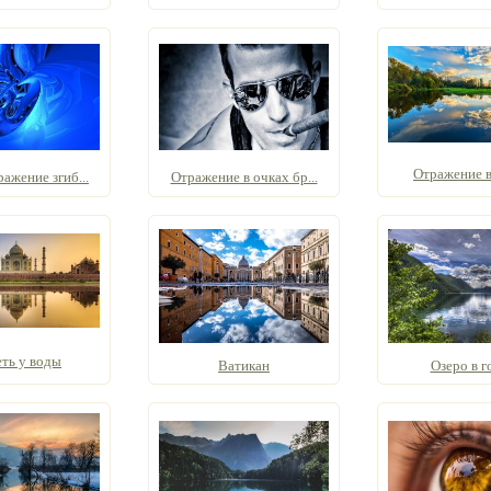
Отражение в
ажение згиб...
Отражение в очках бр...
ть у воды
Ватикан
Озеро в г