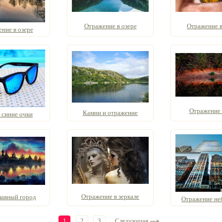
Отражение в озере
Отражение в
ние в озере
Отражение 
Камни и отражение
 синие очки
Отражение в зеркале
лавный город
Отражение не
1
2
3
Следующая