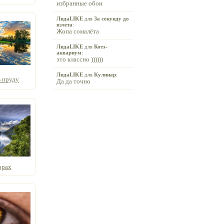
избранные обои
ЛидаLIKE
для
За секунду до
взлета
:
Жопа сомалёта
ЛидаLIKE
для
Котэ-
аквариум
:
это классно ))))))
ЛидаLIKE
для
Кулинар
:
 пруду
Да да точно
орах