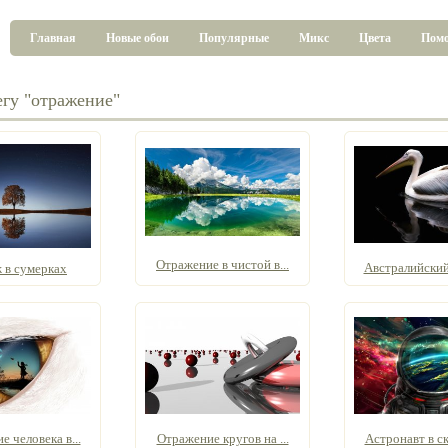
Главная
Новые обои
Популярные
Микс
Цвета
Пом
егу "отражение"
Отражение в чистой в...
Австралийский 
 в сумерках
 человека в...
Отражение кругов на ...
Астронавт в ск