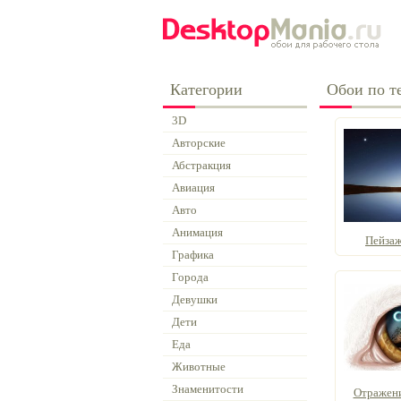
Категории
Обои по т
3D
Авторские
Абстракция
Авиация
Авто
Анимация
Пейзаж
Графика
Города
Девушки
Дети
Еда
Животные
Знаменитости
Отражение