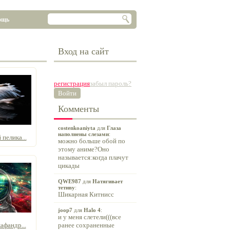
ощь
Вход на сайт
регистрация
забыл пароль?
Войти
Комменты
costenkoaniyta
для
Глаза
наполнены слезами
:
пелика...
можно больше обой по
этому аниме?Оно
называется:когда плачут
цикады
QWE987
для
Натягивает
тетиву
:
Шикарная Китнисс
joop7
для
Halo 4
:
и у меня слетели(((все
афандр...
ранее сохраненные