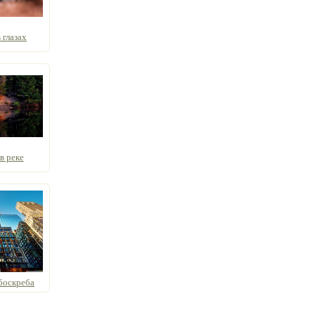
 глазах
в реке
боскреба