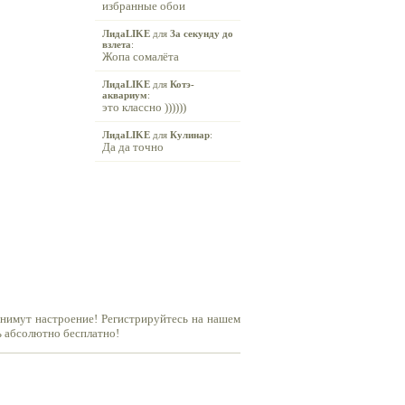
избранные обои
ЛидаLIKE
для
За секунду до
взлета
:
Жопа сомалёта
ЛидаLIKE
для
Котэ-
аквариум
:
это классно ))))))
ЛидаLIKE
для
Кулинар
:
Да да точно
днимут настроение! Регистрируйтесь на нашем
ь абсолютно бесплатно!