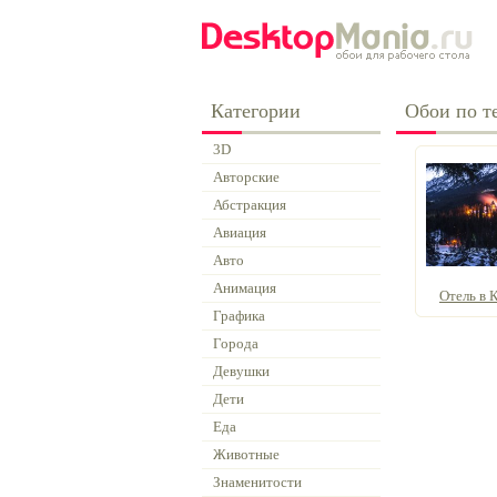
Категории
Обои по те
3D
Авторские
Абстракция
Авиация
Авто
Анимация
Отель в К
Графика
Города
Девушки
Дети
Еда
Животные
Знаменитости