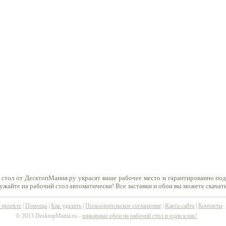
 стол от ДесктопМания.ру украсят ваше рабочее место и гарантированно по
ружайте на рабочий стол автоматически! Все заставки и обои вы можете скачат
 проекте
|
Помощь
|
Как удалить
|
Пользовательское соглашение
|
Карта сайта
|
Контакты
© 2013 DesktopMania.ru -
шикарные обои на рабочий стол в один клик!