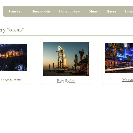
Главная
Новые обои
Популярные
Микс
Цвета
Пом
гу "отель"
анадском па...
Маям
Вид Дубаи