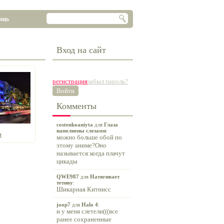
ощь
Вход на сайт
регистрация
забыл пароль?
Войти
Комменты
costenkoaniyta
для
Глаза
наполнены слезами
:
и
можно больше обой по
этому аниме?Оно
называется:когда плачут
цикады
QWE987
для
Натягивает
тетиву
:
Шикарная Китнисс
joop7
для
Halo 4
:
и у меня слетели(((все
ранее сохраненные