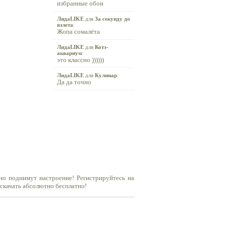
избранные обои
ЛидаLIKE
для
За секунду до
взлета
:
Жопа сомалёта
ЛидаLIKE
для
Котэ-
аквариум
:
это классно ))))))
ЛидаLIKE
для
Кулинар
:
Да да точно
но поднимут настроение! Регистрируйтесь на
 скачать абсолютно бесплатно!