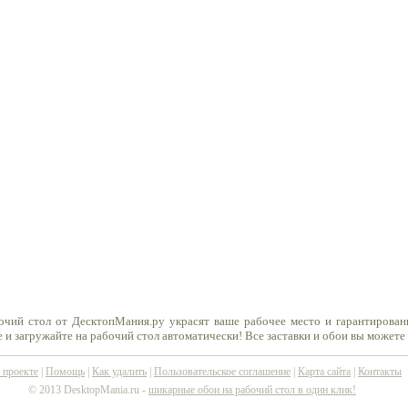
очий стол от ДесктопМания.ру украсят ваше рабочее место и гарантирован
 и загружайте на рабочий стол автоматически! Все заставки и обои вы можете
 проекте
|
Помощь
|
Как удалить
|
Пользовательское соглашение
|
Карта сайта
|
Контакты
© 2013 DesktopMania.ru -
шикарные обои на рабочий стол в один клик!