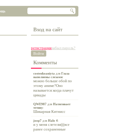
ощь
Вход на сайт
регистрация
забыл пароль?
Войти
Комменты
costenkoaniyta
для
Глаза
наполнены слезами
:
можно больше обой по
этому аниме?Оно
называется:когда плачут
цикады
QWE987
для
Натягивает
тетиву
:
Шикарная Китнисс
joop7
для
Halo 4
:
и у меня слетели(((все
ранее сохраненные