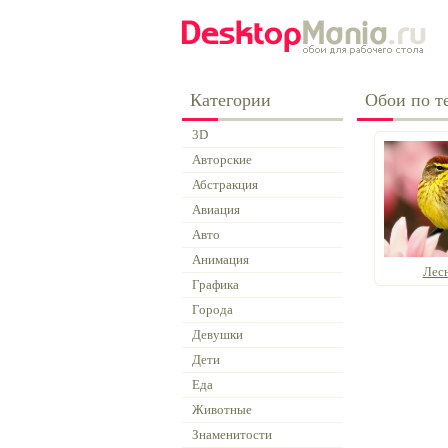
Категории
Обои по т
3D
Авторские
Абстракция
Авиация
Авто
Анимация
Лес
Графика
Города
Девушки
Дети
Еда
Животные
Знаменитости