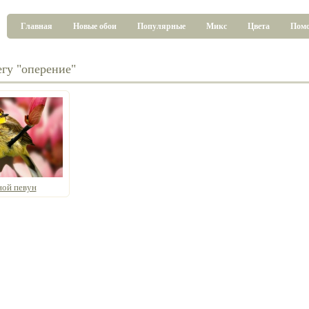
Главная
Новые обои
Популярные
Микс
Цвета
Пом
егу "оперение"
ной певун