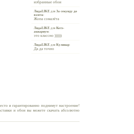
избранные обои
ЛидаLIKE
для
За секунду до
взлета
:
Жопа сомалёта
ЛидаLIKE
для
Котэ-
аквариум
:
это классно ))))))
ЛидаLIKE
для
Кулинар
:
Да да точно
место и гарантированно поднимут настроение!
заставки и обои вы можете скачать абсолютно