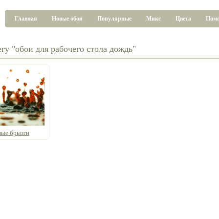
Главная
Новые обои
Популярные
Микс
Цвета
Пом
гу "обои для рабочего стола дождь"
ные брызги