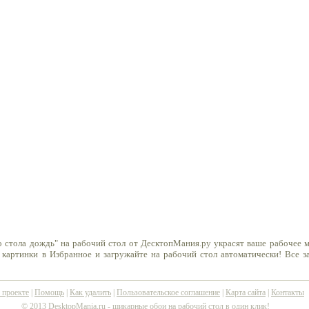
 стола дождь" на рабочий стол от ДесктопМания.ру украсят ваше рабочее 
 картинки в Избранное и загружайте на рабочий стол автоматически! Все 
 проекте
|
Помощь
|
Как удалить
|
Пользовательское соглашение
|
Карта сайта
|
Контакты
© 2013 DesktopMania.ru -
шикарные обои на рабочий стол в один клик!