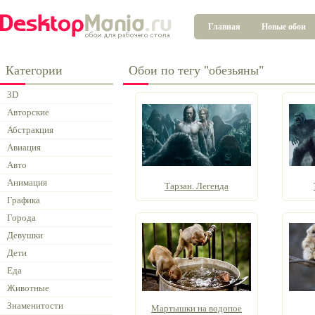
Главная
Новые обои
Категории
Обои по тегу "обезьяны"
3D
Авторские
Абстракция
Авиация
Авто
Анимация
Тарзан. Легенда
Графика
Города
Девушки
Дети
Еда
Животные
Знаменитости
Мартышки на водопое