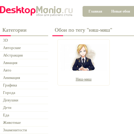
Главная
Новые обои
Категории
Обои по тегу "няш-мяш"
3D
Авторские
Абстракция
Авиация
Авто
Анимация
Няш-мяш
Графика
Города
Девушки
Дети
Еда
Животные
Знаменитости