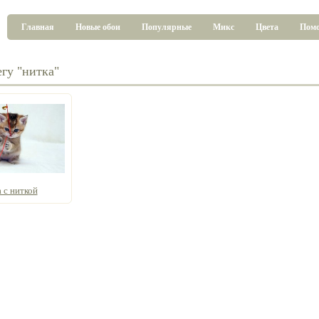
Главная
Новые обои
Популярные
Микс
Цвета
Пом
гу "нитка"
 с ниткой