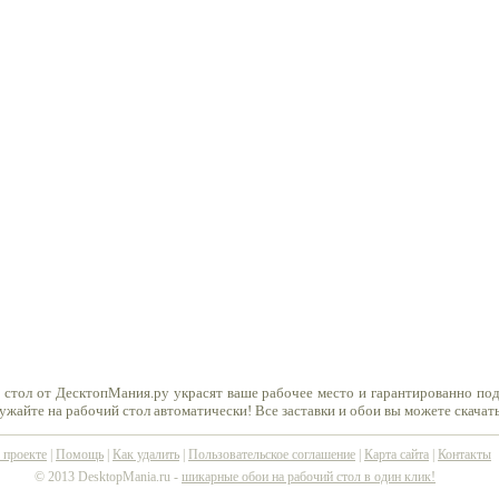
 стол от ДесктопМания.ру украсят ваше рабочее место и гарантированно по
ружайте на рабочий стол автоматически! Все заставки и обои вы можете скачат
 проекте
|
Помощь
|
Как удалить
|
Пользовательское соглашение
|
Карта сайта
|
Контакты
© 2013 DesktopMania.ru -
шикарные обои на рабочий стол в один клик!