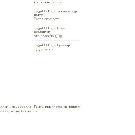
избранные обои
ЛидаLIKE
для
За секунду до
взлета
:
Жопа сомалёта
ЛидаLIKE
для
Котэ-
аквариум
:
это классно ))))))
ЛидаLIKE
для
Кулинар
:
Да да точно
днимут настроение! Регистрируйтесь на нашем
ь абсолютно бесплатно!