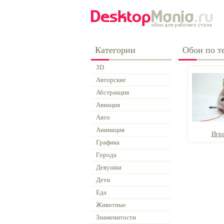
Категории
Обои по те
3D
Авторские
Абстракция
Авиация
Авто
Анимация
Игра
Графика
Города
Девушки
Дети
Еда
Животные
Знаменитости