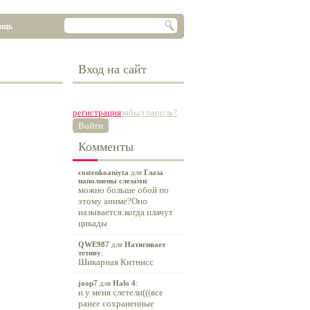
ощь
Вход на сайт
регистрация
забыл пароль?
Войти
Комменты
costenkoaniyta
для
Глаза
наполнены слезами
:
можно больше обой по
этому аниме?Оно
называется:когда плачут
цикады
QWE987
для
Натягивает
тетиву
:
Шикарная Китнисс
joop7
для
Halo 4
:
и у меня слетели(((все
ранее сохраненные