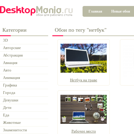
Главная
Новые обои
Категории
Обои по тегу "нетбук"
3D
Авторские
Абстракция
Авиация
Авто
Анимация
Нетбук на траве
Графика
Города
Девушки
Дети
Еда
Животные
Знаменитости
Рабочее место